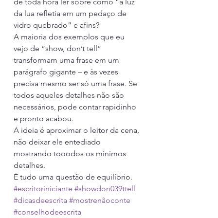
de toda hora ler sobre como “a luz 
da lua refletia em um pedaço de 
vidro quebrado” e afins?
A maioria dos exemplos que eu 
vejo de “show, don’t tell” 
transformam uma frase em um 
parágrafo gigante – e às vezes 
precisa mesmo ser só uma frase. Se 
todos aqueles detalhes não são 
necessários, pode contar rapidinho 
e pronto acabou.
A ideia é aproximar o leitor da cena, 
não deixar ele entediado 
mostrando tooodos os mínimos 
detalhes.
É tudo uma questão de equilíbrio.
#escritoriniciante
#showdon039ttell
#dicasdeescrita
#mostrenãoconte
#conselhodeescrita