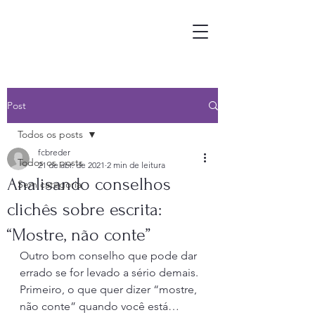
Post
Todos os posts
fcbreder
Todos os posts
21 de abr. de 2021
2 min de leitura
Analisando conselhos
Sem categoria
clichês sobre escrita:
“Mostre, não conte”
Outro bom conselho que pode dar 
errado se for levado a sério demais. 
Primeiro, o que quer dizer “mostre, 
não conte” quando você está… 