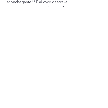
aconchegante”? E aí você descreve 
o que tornava ela aconchegante (um 
sofá confortável? Cheiro de café? A 
chuva batendo na janela?)
Ver tudo
Posts recentes