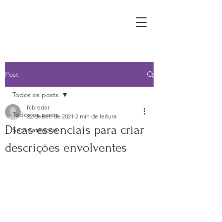
Post
Todos os posts
fcbreder
Todos os posts
22 de set. de 2021
2 min de leitura
Dicas essenciais para criar
Sem categoria
descrições envolventes