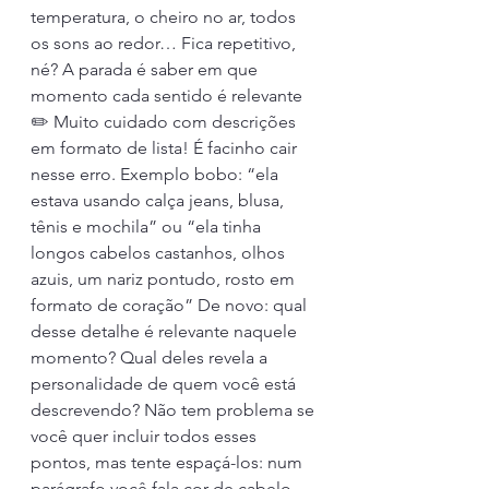
temperatura, o cheiro no ar, todos 
os sons ao redor… Fica repetitivo, 
né? A parada é saber em que 
momento cada sentido é relevante
✏️ Muito cuidado com descrições 
em formato de lista! É facinho cair 
nesse erro. Exemplo bobo: “ela 
estava usando calça jeans, blusa, 
tênis e mochila” ou “ela tinha 
longos cabelos castanhos, olhos 
azuis, um nariz pontudo, rosto em 
formato de coração” De novo: qual 
desse detalhe é relevante naquele 
momento? Qual deles revela a 
personalidade de quem você está 
descrevendo? Não tem problema se 
você quer incluir todos esses 
pontos, mas tente espaçá-los: num 
parágrafo você fala cor de cabelo, 