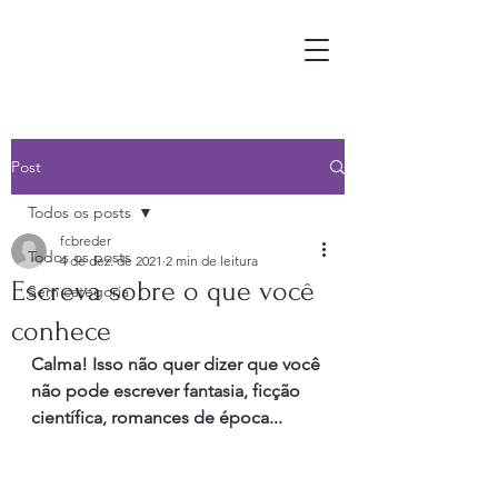
Post
Todos os posts
fcbreder
Todos os posts
4 de dez. de 2021
2 min de leitura
Escreva sobre o que você
Sem categoria
conhece
Calma! Isso não quer dizer que você 
não pode escrever fantasia, ficção 
científica, romances de época...