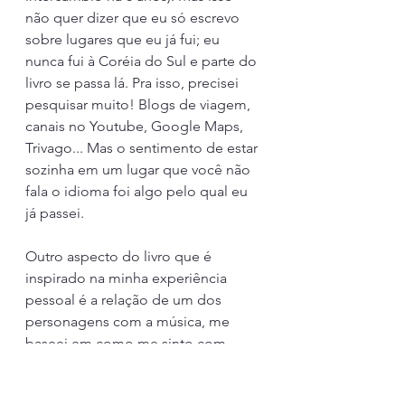
não quer dizer que eu só escrevo 
sobre lugares que eu já fui; eu 
nunca fui à Coréia do Sul e parte do 
livro se passa lá. Pra isso, precisei 
pesquisar muito! Blogs de viagem, 
canais no Youtube, Google Maps, 
Trivago... Mas o sentimento de estar 
sozinha em um lugar que você não 
fala o idioma foi algo pelo qual eu 
já passei.
Outro aspecto do livro que é 
inspirado na minha experiência 
pessoal é a relação de um dos 
personagens com a música, me 
baseei em como me sinto com 
relação à escrita. E fiquei feliz da 
vida quando outra escritora que leu 