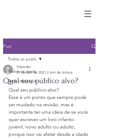
Post
Todos os posts
fcbreder
Todos os posts
21 de abr. de 2021
2 min de leitura
Qual seu público alvo?
Sem categoria
Qual seu público-alvo? 
Esse é um ponto que sempre pode 
ser mudado na revisão, mas é 
importante ter uma ideia de se você 
quer escrever um livro infanto-
juvenil, novo adulto ou adulto, 
porque isso vai afetar desde a idade 