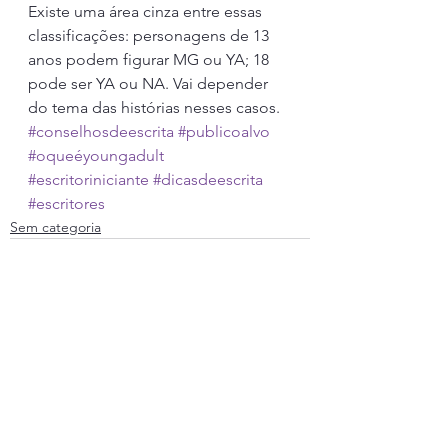
Existe uma área cinza entre essas 
classificações: personagens de 13 
anos podem figurar MG ou YA; 18 
pode ser YA ou NA. Vai depender 
do tema das histórias nesses casos.
#conselhosdeescrita
#publicoalvo
#oqueéyoungadult
#escritoriniciante
#dicasdeescrita
#escritores
Sem categoria
Ver tudo
Posts recentes