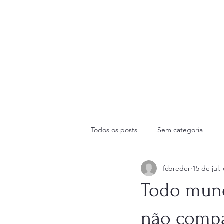
I
Todos os posts
Sem categoria
fcbreder
15 de jul.
Todo mund
não compa