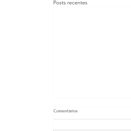
Posts recentes
Você completou um livro no
Comentários
NaNoWriMo! E agora, faz o que?
Sim, eu sei, já estamos quase no