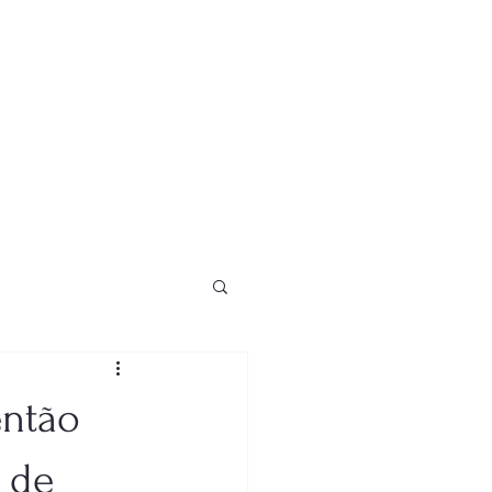
io
então
 de