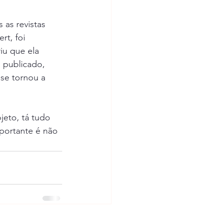
as revistas 
t, foi 
iu que ela 
 publicado, 
 se tornou a 
eto, tá tudo 
portante é não 