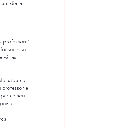
 um dia já 
s professora” 
 foi sucesso de 
 várias 
le lutou na 
u professor e 
 para o seu 
pois e 
res 