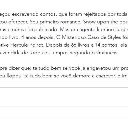
çou escrevendo contos, que foram rejeitados por todas 
ntou oferecer. Seu primeiro romance, Snow upon the deser
oras e nunca foi publicado. Mas um agente literário suger
o livro. 4 anos depois, O Misterioso Caso de Styles foi
ive Hercule Poirot. Depois de 66 livros e 14 contos, ela
is vendida de todos os tempos segundo o Guinness
ra dizer que: tá tudo bem se você já engavetou um proj
eu flopou, tá tudo bem se você demora a escrever, o im