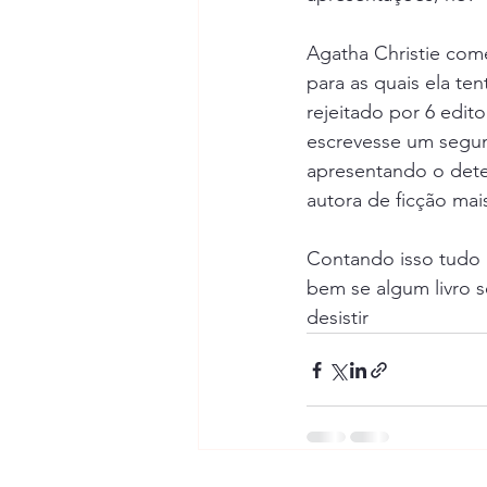
Agatha Christie come
para as quais ela te
rejeitado por 6 edit
escrevesse um segund
apresentando o detet
autora de ficção ma
Contando isso tudo p
bem se algum livro s
desistir