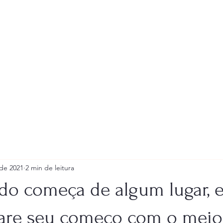
nício
Livros publicados
Sobre a autora
Dicas para escritores
Portfól
 de 2021
2 min de leitura
o começa de algum lugar, 
re seu começo com o meio