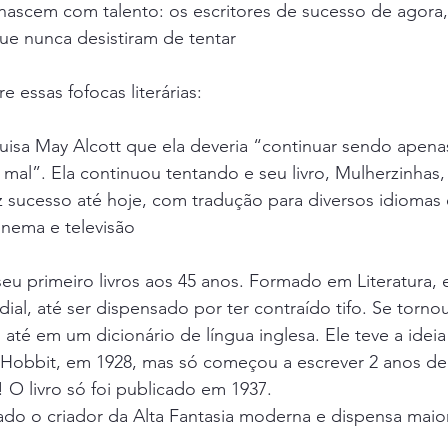
nascem com talento: os escritores de sucesso de agora,
que nunca desistiram de tentar
 essas fofocas literárias:
uisa May Alcott que ela deveria “continuar sendo apena
 mal”. Ela continuou tentando e seu livro, Mulherzinhas,
az sucesso até hoje, com tradução para diversos idiomas e
inema e televisão
seu primeiro livros aos 45 anos. Formado em Literatura, e
ial, até ser dispensado por ter contraído tifo. Se torno
 até em um dicionário de língua inglesa. Ele teve a ideia
 Hobbit, em 1928, mas só começou a escrever 2 anos de
O livro só foi publicado em 1937.
ado o criador da Alta Fantasia moderna e dispensa maio